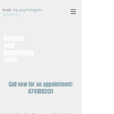
trust.
top psychologists
.
optimism
.
Gamma
your
psychology
clinic
Call now for an appointment:
0741093131