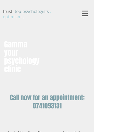
trust.
top psychologists
.
optimism
.
Gamma
your
psychology
clinic
Call now for an appointment:
0741093131