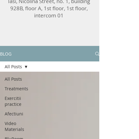
Iasi, Nicolina Street, no. 1, building
928B, floor A, 1st floor, 1st floor,
intercom 01
BLOG
All Posts
All Posts
Treatments
Exercitii
practice
Afectiuni
Video
Materials
BluRoom