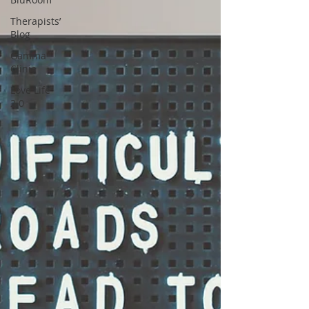
Therapists’
Blog
Gamma
Clinic
Love Life
2.0