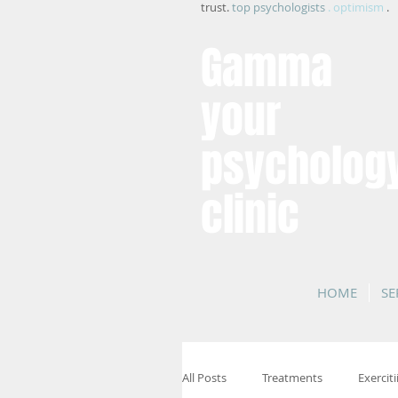
trust.
top psychologists
. optimism
.
Gamma
your
psycholog
clinic
HOME
SE
All Posts
Treatments
Exerciti