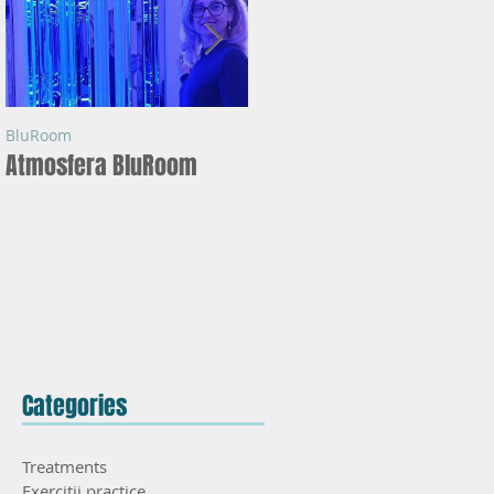
BluRoom
BluRoom
Atmosfera BluRoom
Ce este BLUROOM ?
lă
Categories
Treatments
Exercitii practice