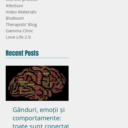
Afectiuni
Video Materials
BluRoom
Therapists’ Blog
Gamma Clinic
Love Life 2.0
Recent Posts
Gânduri, emoții și
Poate pasiunea s
comportamente:
dureze in cupluril
toate sunt conectate
casatorite? – parte