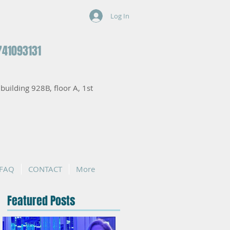
Log In
741093131
, building 928B, floor A, 1st
FAQ
CONTACT
More
Featured Posts