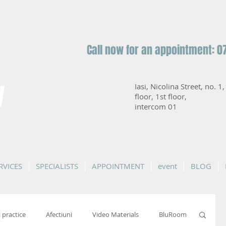
Call now for an appointment: 0
y
Iasi, Nicolina Street, no. 1
floor, 1st floor,
intercom 01
RVICES
SPECIALISTS
APPOINTMENT
event
BLOG
i practice
Afectiuni
Video Materials
BluRoom