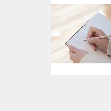
Therapists’ Blog
Gamma Clin