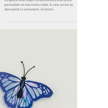
Therapists’ Blog
A venit criza în viața de cuplu,
renunțăm sau creștem împreună?
Începutul unei relații romantice este una dintre
perioadele cel mai intens trăite, în care cei doi se
descoperă cu entuziasm. Accentul...