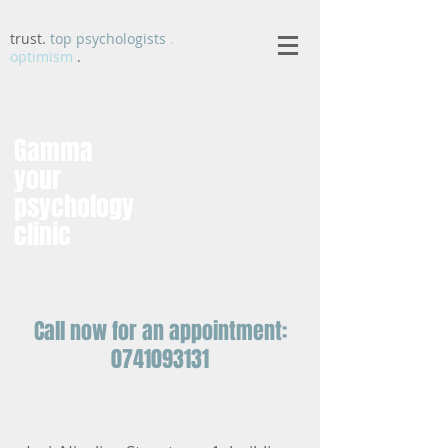
trust.
top psychologists
.
optimism
.
Gamma
your
psychology
clinic
Call now for an appointment:
0741093131