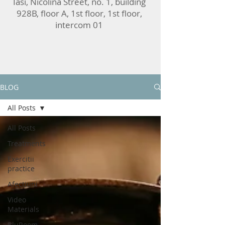
Iasi, Nicolina Street, no. 1, building
928B, floor A, 1st floor, 1st floor,
intercom 01
BLOG
All Posts
All Posts
Treatments
Exercitii
practice
Afectiuni
Video
Materials
BluRoom