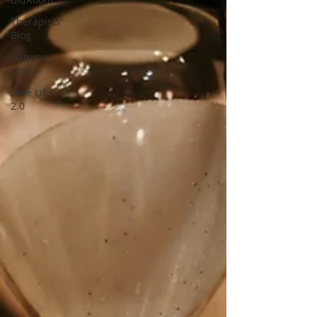
Therapists’
Blog
Gamma
Clinic
Love Life
2.0