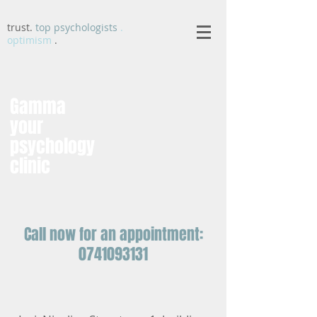
trust.
top psychologists
.
optimism
.
Gamma
your
psychology
clinic
Call now for an appointment:
0741093131