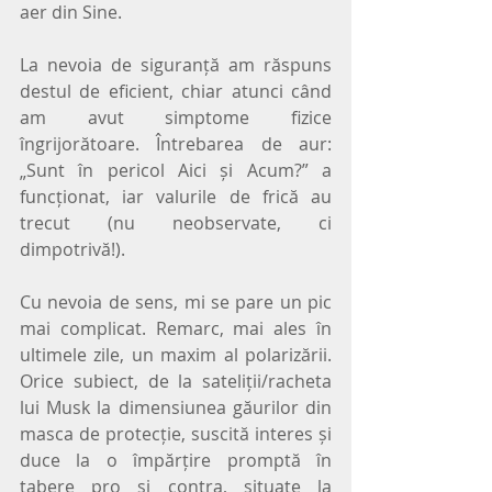
aer din Sine.
La nevoia de siguranță am răspuns 
destul de eficient, chiar atunci când 
am avut simptome fizice 
îngrijorătoare. Întrebarea de aur: 
„Sunt în pericol Aici și Acum?” a 
funcționat, iar valurile de frică au 
trecut (nu neobservate, ci 
dimpotrivă!).
Cu nevoia de sens, mi se pare un pic 
mai complicat. Remarc, mai ales în 
ultimele zile, un maxim al polarizării. 
Orice subiect, de la sateliții/racheta 
lui Musk la dimensiunea găurilor din 
masca de protecție, suscită interes și 
duce la o împărțire promptă în 
tabere pro și contra, situate la 