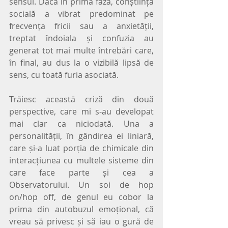
sensul. Dacă în prima fază, conștiința 
socială a vibrat predominat pe 
frecvența fricii sau a anxietății, 
treptat îndoiala și confuzia au 
generat tot mai multe întrebări care, 
în final, au dus la o vizibilă lipsă de 
sens, cu toată furia asociată.
Trăiesc această criză din două 
perspective, care mi s-au developat 
mai clar ca niciodată. Una a 
personalității, în gândirea ei liniară, 
care și-a luat porția de chimicale din 
interacțiunea cu multele sisteme din 
care face parte și cea a 
Observatorului. Un soi de hop 
on/hop off, de genul eu cobor la 
prima din autobuzul emoțional, că 
vreau să privesc și să iau o gură de 