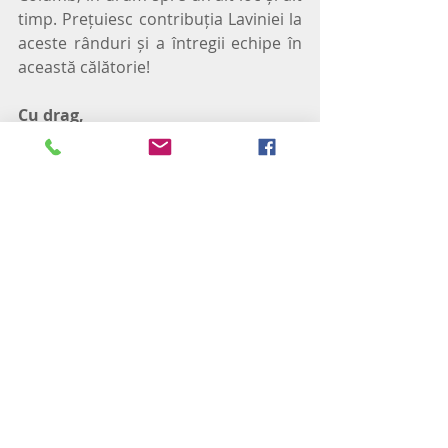
timp. Prețuiesc contribuția Laviniei la 
aceste rânduri și a întregii echipe în 
această călătorie!
Cu drag,
Adrian Stogrea
Psihoterapeut de Familie și Cuplu
Voluntar Gamma Health Project
Completează formularul 
aici
 sau 
sună-ne la 0741 093 131 pentru a 
intra în legătură cu unul dintre 
voluntarii GAMMA Health Project
!
#sens
#GammaClinicPsychology
#constientizare
#constiinta