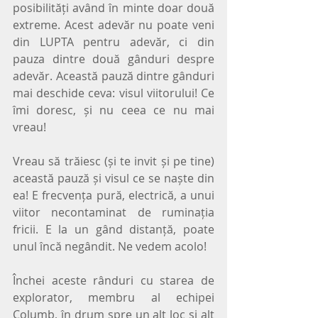
posibilități având în minte doar două 
extreme. Acest adevăr nu poate veni 
din LUPTA pentru adevăr, ci din 
pauza dintre două gânduri despre 
adevăr. Această pauză dintre gânduri 
mai deschide ceva: visul viitorului! Ce 
îmi doresc, și nu ceea ce nu mai 
vreau!
Vreau să trăiesc (și te invit și pe tine) 
această pauză și visul ce se naște din 
ea! E frecvența pură, electrică, a unui 
viitor necontaminat de ruminația 
fricii. E la un gând distanță, poate 
unul încă negândit. Ne vedem acolo!
Închei aceste rânduri cu starea de 
explorator, membru al echipei 
Columb, în drum spre un alt loc și alt 