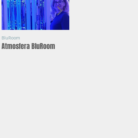
BluRoom
BluRoom
Atmosfera BluRoom
Ce este BLUROOM ?
tăm
,
i