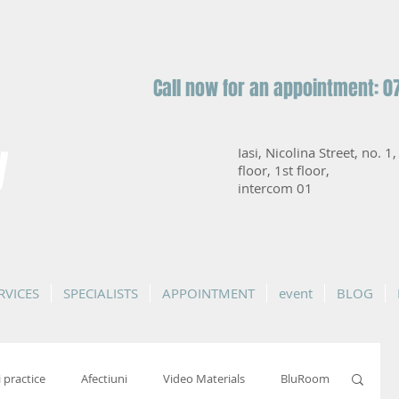
Call now for an appointment: 0
y
Iasi, Nicolina Street, no. 1
floor, 1st floor,
intercom 01
RVICES
SPECIALISTS
APPOINTMENT
event
BLOG
i practice
Afectiuni
Video Materials
BluRoom