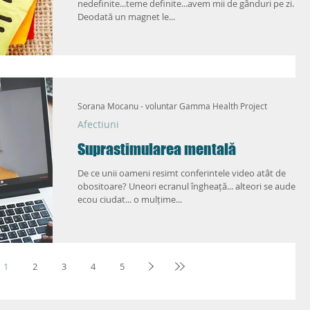
nedefinite...teme definite...avem mii de gânduri pe zi. Știa
Deodată un magnet le...
Sorana Mocanu - voluntar Gamma Health Project
Afectiuni
Suprastimularea mentală
De ce unii oameni resimt conferintele video atât de
obositoare? Uneori ecranul îngheață... alteori se aude un
ecou ciudat... o mulțime...
1
2
3
4
5