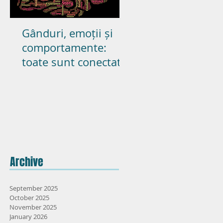
Gânduri, emoții și
Poate pasiunea s
comportamente:
dureze in cupluril
toate sunt conectate
casatorite? – parte
Archive
September 2025
October 2025
November 2025
January 2026