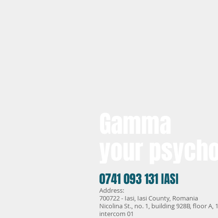
Gamma
your psycho
0741 093 131 IASI
Address:
700722 - Iasi, Iasi County, Romania
Nicolina St., no. 1, building 928B, floor A, 1
intercom 01