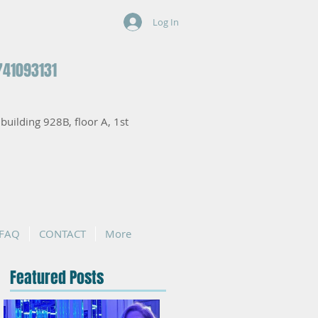
Log In
741093131
, building 928B, floor A, 1st
FAQ
CONTACT
More
Featured Posts