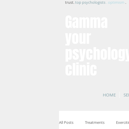
trust.
top psychologists
. optimism
.
Gamma
your
psycholog
clinic
HOME
SE
All Posts
Treatments
Exerciti