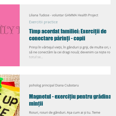
ic
Love Life 2.0
Liliana Tudose - voluntar GAMMA Health Project
Exercitii practice
Timp acordat familiei: Exerciții de
conectare părinți - copii
Prinși în vârtejul vieții, în gânduri și griji, de multe ori, ui
să ne conectăm la cei dragi nouă; devenim ca niște roboți
totul se...
psiholog principal Diana Ciubotaru
Magnetul - exercițiu pentru grădinari
minții
Roiuri, roiuri de gânduri. Așa cum ai și tu. Teme