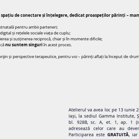
 spațiu de conectare și înțelegere, dedicat proaspeților părinți – mame
tnatală pentru ambii parteneri;
gital și rețelele sociale viața de cuplu;
ea și susținerea reciprocă, chiar și în momente dificile;
 că 
nu suntem singuri
 în acest proces.
jin și perspective terapeutice, pentru voi – părinți aflați la început de drum 
Atelierul va avea loc pe 13 iunie 20
Iași, la sediul Gamma Institute, Șo
bl. 928B, sc. A, et. 1, ap. 1 (i
adresează celor care au deveni
Participarea este 
GRATUITĂ
, ia