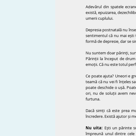
Adevărul din spatele ecrane
există, epuizarea, dezechilib
umerii cuplului.
Depresia postnatală nu însea
sentimentul că nu mai ești t
formă de depresie, dar se si
Nu
 suntem doar părinți, sun
Părinții la început de drum
emoții. Că nu este totul perf
Ce poate ajuta? Uneori e greu
teamă că nu vei fi înțeles sa
poate deschide o ușă. Poate 
ori, nu de soluții avem ne
furtuna.
Dacă simți că este prea mul
încredere. Există ajutor și me
Nu
 uita:
 Ești un părinte s
împreună unul dintre cele 