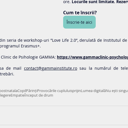
ore. 
Locurile sunt limitate. Rezer
Cum te înscrii?
Înscrie-te aici
in seria de workshop-uri ”Love Life 2.0”, derulată de Institutul d
in programul Erasmus+.
 Clinic de Psihologie GAMMA: 
https://www.gammaclinic-psycholog
esa de mail 
contact@gammainstitute.ro
 sau la numărul de tele
trebări.
postnatala
Copil
Părinți
Provocările cuplului
sprijin
Lumea digitală
Nu ești singu
elegere
Empatie
Început de drum