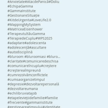
#Anxietate
#AtacdePanică
#Doliu
#EchipaGamma
#GammaInstitute
#GestionareSituație
#KitdeUrgenta
#LoveLife2.0
#MappingMySystem
#MatriceaEisenhower
#TerapeutultăuGamma
#TerapiedeCuplu
#WPS2025
#adaptare
#adolescenta
#adolescență
#ascultare
#autodisciplină
#bluroom #bluroomiasi #bluroomromania #blumindlabs #eliberaredestress
#claritate
#comunicaredeschisa
#comunicareîncuplu
#creștere
#creștereaîmpreună
#cumrezolvămconflictele
#cumsaorganizetimpul
#depresie
#dezvoltarepersonală
#dezvoltareumana
#echilibruviatajob
#etapeleviețiidefamilie
#familie
#frecvente
#gammainstitute
#gestionareatimpului
#identitate