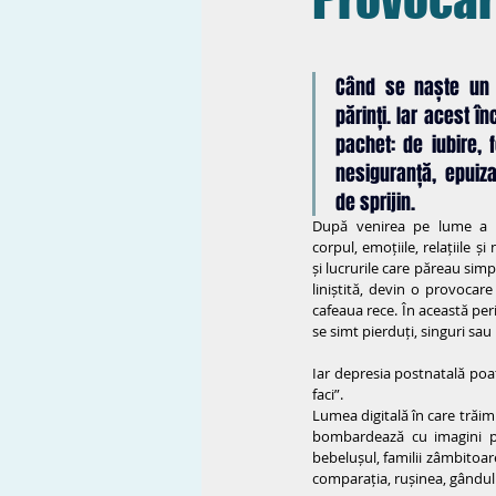
Când se naște un c
părinți. Iar acest în
pachet: de iubire, f
nesiguranță, epuiza
de sprijin.
După venirea pe lume a un
corpul, emoțiile, relațiile și
și lucrurile care păreau simp
liniștită, devin o provocar
cafeaua rece. În această per
se simt pierduți, singuri sau 
Iar depresia postnatală poat
faci”.
Lumea digitală în care trăim c
bombardează cu imagini pe
bebelușul, familii zâmbitoare
comparația, rușinea, gândul n