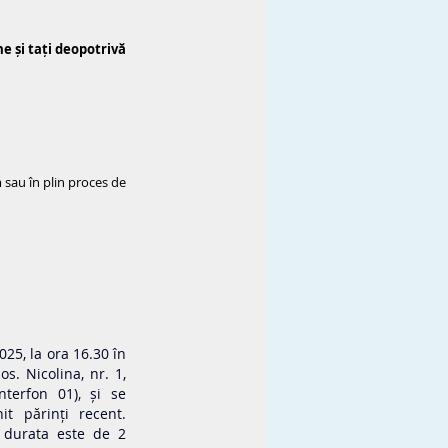
 și tați deopotrivă 
sau în plin proces de 
25, la ora 16.30 în 
s. Nicolina, nr. 1, 
nterfon 01), și se 
t părinți recent. 
r durata este de 2 