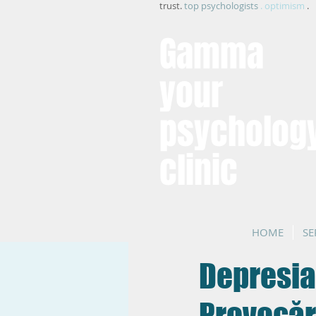
trust.
top psychologists
. optimism
.
Gamma
your
psycholog
clinic
HOME
SE
Depresia 
Provocăr