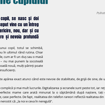
Psihot
opil, se nasc și doi 
ceput vine cu un întreg 
ericire, nou, dar și cu 
re și nevoia profundă 
ui copil, totul se schimbă, 
 nu în ultimul rând rutina. Chiar 
le, cum ar fi un duș sau o masă 
e – nu mai punem la socoteală 
ioadă nouă, mulți părinți poate 
insuficienți.
e apărea exact atunci când este nevoie de stabilitate, de grijă de sine, de un
omplică și mai mult lucrurile. Digitalizarea și ecranele sunt peste tot, iar rețe
rfecte: mame care arată minunat la o săptămână după naștere, tați ca
, case perfecte. De fapt, realitatea din telefon rareori reflectă realitatea din 
erostit că: „la noi e ceva în neregulă”.