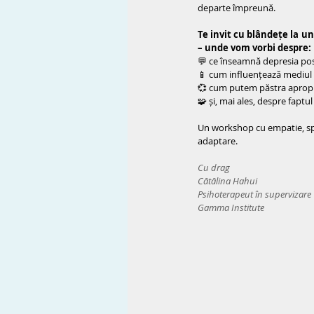
departe împreună.
Te invit cu blândețe la un
– unde vom vorbi despre:
💬 ce înseamnă depresia pos
📱 cum influențează mediul di
💞 cum putem păstra apropier
🧩 și, mai ales, despre faptul
Un workshop cu empatie, spri
adaptare.
Cu drag
Cătălina Hahui
Psihoterapeut în supervizare
Gamma Institute