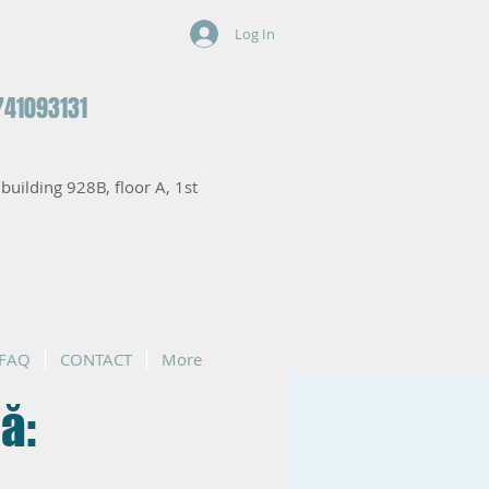
Log In
741093131
, building 928B, floor A, 1st
FAQ
CONTACT
More
ă: