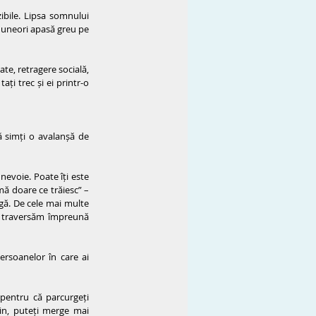
ibile. Lipsa somnului 
i uneori apasă greu pe 
e, retragere socială, 
i trec și ei printr-o 
 simți o avalanșă de 
nevoie. Poate îți este 
mă doare ce trăiesc” – 
gă. De cele mai multe 
e traversăm împreună 
rsoanelor în care ai 
 pentru că parcurgeți 
in, puteți merge mai 