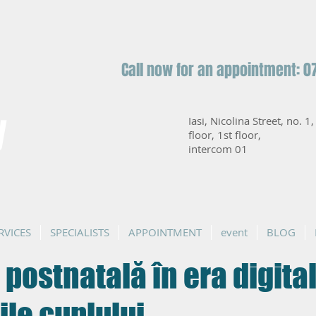
Call now for an appointment: 0
y
Iasi, Nicolina Street, no. 1
floor, 1st floor,
intercom 01
RVICES
SPECIALISTS
APPOINTMENT
event
BLOG
postnatală în era digital
ile cuplului