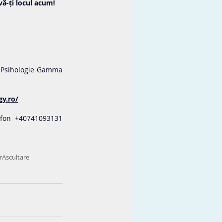
vă-ți locul acum!
e Psihologie Gamma 
y.ro/
fon +40741093131 
r
Ascultare