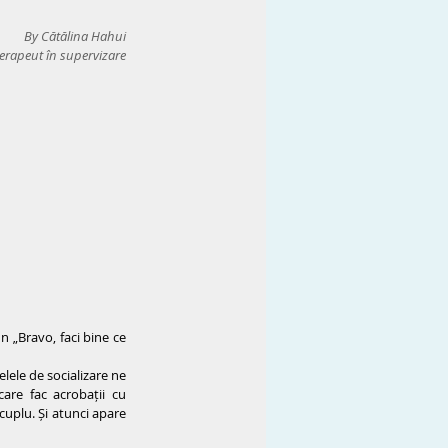
By 
Cătălina Hahui
erapeut în supervizare
 „Bravo, faci bine ce 
lele de socializare ne 
re fac acrobații cu 
cuplu. Și atunci apare 