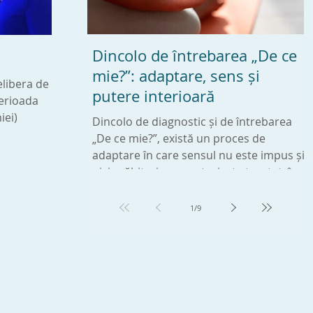
Dincolo de întrebarea „De ce
Ce este BLUROOM ?
Plutin
mie?”: adaptare, sens și
elibera de
Blu Room® îți aduce mintea într-o stare
Expresi
putere interioară
perioada
de relaxare. Atunci când experimentezi
vibrati
iei)
acea liniște și pace, mintea ta are o stare
structu
Dincolo de diagnostic și de întrebarea
de bine care se
„De ce mie?”, există un proces de
adaptare în care sensul nu este impus și
nici grăbit, ci se construiește treptat, în
ritm propriu.
1
/
9