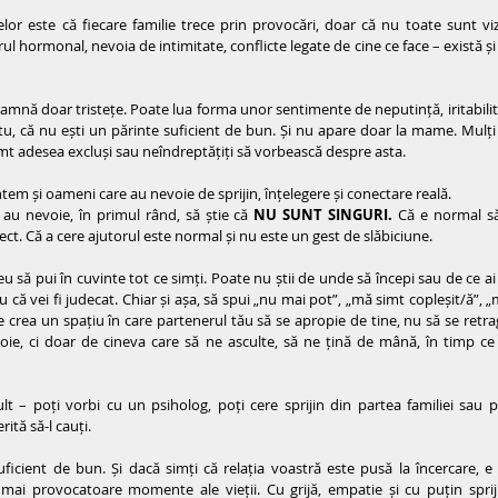
lor este că fiecare familie trece prin provocări, doar că nu toate sunt viz
rul hormonal, nevoia de intimitate, conflicte legate de cine ce face – există ș
mnă doar tristețe. Poate lua forma unor sentimente de neputință, iritabilitat
u, că nu ești un părinte suficient de bun. Și nu apare doar la mame. Mulți taț
mt adesea excluși sau neîndreptățiți să vorbească despre asta.
tem și oameni care au nevoie de sprijin, înțelegere și conectare reală.
 au nevoie, în primul rând, să știe că 
NU SUNT SINGURI.
 Că e normal să
ect. Că a cere ajutorul este normal și nu este un gest de slăbiciune.
 să pui în cuvinte tot ce simți. Poate nu știi de unde să începi sau de ce ai 
u că vei fi judecat. Chiar și așa, să spui „nu mai pot”, „mă simt copleșit/ă”, „
crea un spațiu în care partenerul tău să se apropie de tine, nu să se retra
voie, ci doar de cineva care să ne asculte, să ne țină de mână, în timp c
t – poți vorbi cu un psiholog, poți cere sprijin din partea familiei sau pe
rită să-l cauți.
uficient de bun. Și dacă simți că relația voastră este pusă la încercare, e
mai provocatoare momente ale vieții. Cu grijă, empatie și cu puțin sprij