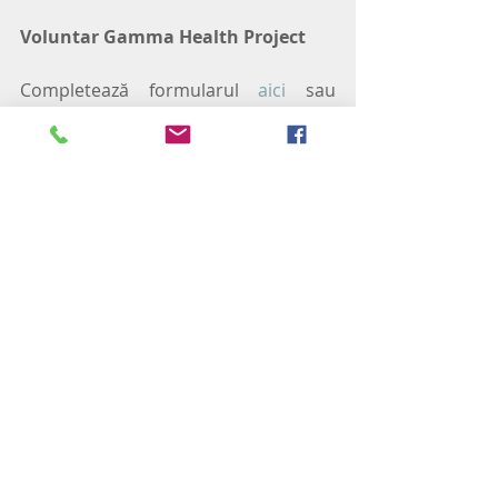
Voluntar Gamma Health Project
Completează formularul 
aici
 sau 
sună-ne la 0741 093 131 pentru a 
intra în legătură cu unul dintre 
voluntarii GAMMA Health Project!
#erou
#psihoterapiesistemica
#emotii
#povestedeviata
#putere
#voluntar
#gammahealthproject
#psihologiasi
Exercitii practice