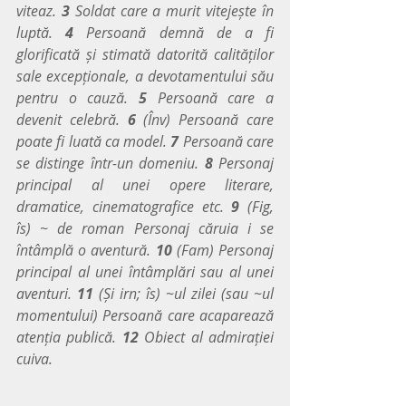
viteaz. 
3
 Soldat care a murit vitejește în 
luptă.
 4
 Persoană demnă de a fi 
glorificată și stimată datorită calităților 
sale excepționale, a devotamentului său 
pentru o cauză. 
5 
Persoană care a 
devenit celebră. 
6
 (Înv) Persoană care 
poate fi luată ca model.
 7
 Persoană care 
se distinge într-un domeniu. 
8
 Personaj 
principal al unei opere literare, 
dramatice, cinematografice etc. 
9 
(Fig, 
îs) ~ de roman Personaj căruia i se 
întâmplă o aventură. 
10
 (Fam) Personaj 
principal al unei întâmplări sau al unei 
aventuri. 
11
 (Și irn; îs) ~ul zilei (sau ~ul 
momentului) Persoană care acaparează 
atenția publică. 
12
 Obiect al admirației 
cuiva.