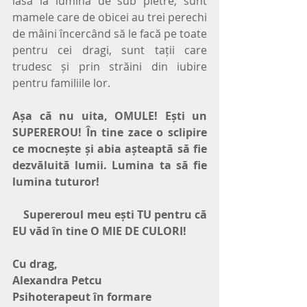
iasă la lumină de sub pietre, sunt 
mamele care de obicei au trei perechi 
de mâini încercând să le facă pe toate 
pentru cei dragi, sunt tații care 
trudesc și prin străini din iubire 
pentru familiile lor.
Așa că nu uita, OMULE! Ești un 
SUPEREROU! În tine zace o sclipire 
ce mocnește și abia așteaptă să fie 
dezvăluită lumii. Lumina ta să fie 
lumina tuturor! 
   Supereroul meu ești TU pentru că 
EU văd în tine O MIE DE CULORI!
Cu drag,
Alexandra Petcu
Psihoterapeut în formare