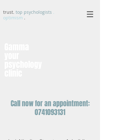
trust.
top psychologists
.
optimism
.
Gamma
your
psychology
clinic
Call now for an appointment:
0741093131