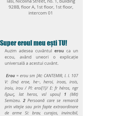
Iasi, Nicolina Street, no. 1, building
928B, floor A, 1st floor, 1st floor,
intercom 01
Super eroul meu ești TU!
Auzim adesea cuvântul 
erou
 ca un 
ecou, având uneori o explicație 
universală a acestui cuvânt.
Erou 
= erou sm [At: CANTEMIR, I. I. 107 
V: (înv) eroe, he~, heroi, iroas, irois, 
iroiu, irou / Pl: eroi[1]/ E: fr héros, ngr 
ἥρως, lat heros, vsl ирои] 
1
 (Mit) 
Semizeu. 
2
 Persoană care se remarcă 
prin vitejie sau prin fapte extraordinare 
de arme Si: brav, curajos, invincibil, 