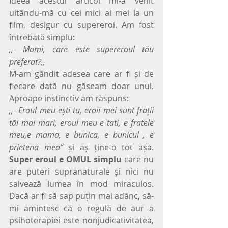
Ideea acestui articol mi-a venit 
uitându-mă cu cei mici ai mei la un 
film, desigur cu supereroi. Am fost 
întrebată simplu:
,,- Mami, care este supereroul tău 
preferat?,,
M-am gândit adesea care ar fi și de 
fiecare dată nu găseam doar unul. 
Aproape instinctiv am răspuns:
,,- Eroul meu ești tu, eroii mei sunt frații 
tăi mai mari, eroul meu e tati, e fratele 
meu,e mama, e bunica, e bunicul , e 
prietena mea”
 și aș ține-o tot așa. 
Super eroul e OMUL simplu
 care nu 
are puteri supranaturale și nici nu 
salvează lumea în mod miraculos. 
Dacă ar fi să sap puțin mai adânc, să-
mi amintesc că o regulă de aur a 
psihoterapiei este nonjudicativitatea, 