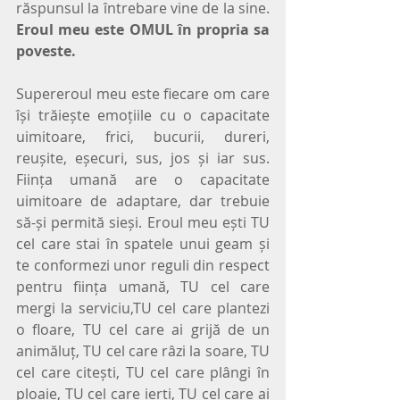
răspunsul la întrebare vine de la sine. 
Eroul meu este OMUL în propria sa 
poveste.  
Supereroul meu este fiecare om care 
își trăiește emoțiile cu o capacitate 
uimitoare, frici, bucurii, dureri, 
reușite, eșecuri, sus, jos și iar sus. 
Ființa umană are o capacitate 
uimitoare de adaptare, dar trebuie 
să-și permită sieși. Eroul meu ești TU 
cel care stai în spatele unui geam și 
te conformezi unor reguli din respect 
pentru ființa umană, TU cel care 
mergi la serviciu,TU cel care plantezi 
o floare, TU cel care ai grijă de un 
animăluț, TU cel care râzi la soare, TU 
cel care citești, TU cel care plângi în 
ploaie, TU cel care ierți, TU cel care ai 