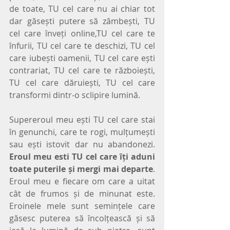
de toate, TU cel care nu ai chiar tot 
dar găsești putere să zâmbești, TU 
cel care înveți online,TU cel care te 
înfurii, TU cel care te deschizi, TU cel 
care iubești oamenii, TU cel care ești 
contrariat, TU cel care te războiești, 
TU cel care dăruiești, TU cel care 
transformi dintr-o sclipire lumină.
Supereroul meu ești TU cel care stai 
în genunchi, care te rogi, mulțumești 
sau ești istovit dar nu abandonezi. 
Eroul meu esti TU cel care îți aduni 
toate puterile și mergi mai departe
. 
Eroul meu e fiecare om care a uitat 
cât de frumos și de minunat este. 
Eroinele mele sunt semințele care 
găsesc puterea să încolțească și să 