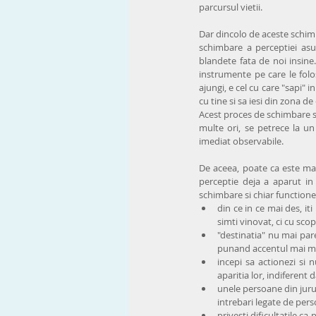
parcursul vietii.
Dar dincolo de aceste schim
schimbare a perceptiei asup
blandete fata de noi insine.
instrumente pe care le folos
ajungi, e cel cu care "sapi" 
cu tine si sa iesi din zona de
Acest proces de schimbare s-a
multe ori, se petrece la u
imediat observabile. 
De aceea, poate ca este mai
perceptie deja a aparut in 
schimbare si chiar functione
din ce in ce mai des, iti
simti vinovat, ci cu sco
"destinatia" nu mai pare
punand accentul mai mult
incepi sa actionezi si 
aparitia lor, indiferent
unele persoane din jurul 
intrebari legate de perso
privesti dificultatile ca