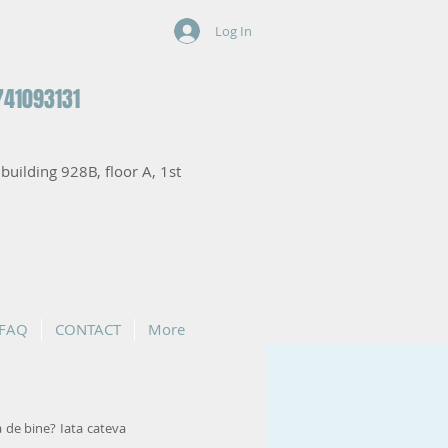
Log In
741093131
, building 928B, floor A, 1st
FAQ
CONTACT
More
 de bine? Iata cateva 