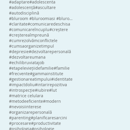
#adaptare
#adolescenta
#adolescență
#ascultare
#autodisciplină
#bluroom #bluroomiasi #bluroomromania #blumindlabs #eliberaredestress
#claritate
#comunicaredeschisa
#comunicareîncuplu
#creștere
#creștereaîmpreună
#cumrezolvămconflictele
#cumsaorganizetimpul
#depresie
#dezvoltarepersonală
#dezvoltareumana
#echilibruviatajob
#etapeleviețiidefamilie
#familie
#frecvente
#gammainstitute
#gestionareatimpului
#identitate
#impactdoliu
#intarirepozitiva
#introspecție
#iubire
#lut
#matrice celulara
#metodeeficiente
#modern
#nevoisiinterese
#organizarepersonală
#parenting
#planificaresarcini
#procesare
#productivitate
#psihologia
#psihologie