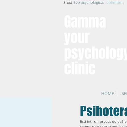
trust.
top psychologists
. optimism
.
Gamma
your
psycholog
clinic
HOME
SE
Psihoter
Esti intr-un proces de psiho
semne prin care iti poti da 