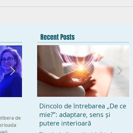
Recent Posts
Dincolo de întrebarea „De ce
Ce este BLUROOM ?
Plutin
mie?”: adaptare, sens și
elibera de
Blu Room® îți aduce mintea într-o stare
Expresi
putere interioară
perioada
de relaxare. Atunci când experimentezi
vibrati
iei)
acea liniște și pace, mintea ta are o stare
structu