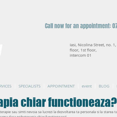
Call now for an appointment: 0
y
Iasi, Nicolina Street, no. 1
floor, 1st floor,
intercom 01
RVICES
SPECIALISTS
APPOINTMENT
event
BLOG
apia chiar functioneaza?
terapie sau simti nevoia sa lucrezi la dezvoltarea ta personala si la starea ta
seama daca psihoterapia chiar functioneaza!