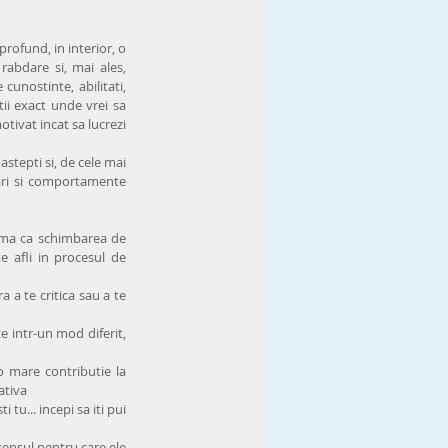
fund, in interior, o 
rabdare si, mai ales, 
unostinte, abilitati, 
ii exact unde vrei sa 
tivat incat sa lucrezi 
stepti si, de cele mai 
ari si comportamente 
ama ca schimbarea de 
 afli in procesul de 
 a te critica sau a te 
e intr-un mod diferit, 
o mare contributie la 
tiva  
u... incepi sa iti pui 
sensul pentru care ele 