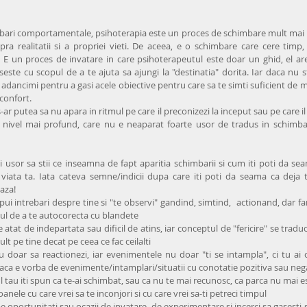
bari comportamentale, psihoterapia este un proces de schimbare mult mai pro
ra realitatii si a propriei vieti. De aceea, e o schimbare care cere timp, 
 E un proces de invatare in care psihoterapeutul este doar un ghid, el are c
este cu scopul de a te ajuta sa ajungi la "destinatia" dorita. Iar daca nu st
in adancimi pentru a gasi acele obiective pentru care sa te simti suficient de mo
 confort. 
r putea sa nu apara in ritmul pe care il preconizezi la inceput sau pe care il a
n nivel mai profund, care nu e neaparat foarte usor de tradus in schimb
 usor sa stii ce inseamna de fapt aparitia schimbarii si cum iti poti da se
viata ta. Iata cateva semne/indicii dupa care iti poti da seama ca deja te
aza! 
 pui intrebari despre tine si "te observi" gandind, simtind,  actionand, dar fara
pul de a te autocorecta cu blandete  
 atat de indepartata sau dificil de atins, iar conceptul de "fericire" se traduc
 pe tine decat pe ceea ce fac ceilalti  
nu doar sa reactionezi, iar evenimentele nu doar "ti se intampla", ci tu ai 
 daca e vorba de evenimente/intamplari/situatii cu conotatie pozitiva sau nega
tau iti spun ca te-ai schimbat, sau ca nu te mai recunosc, ca parca nu mai esti t
anele cu care vrei sa te inconjori si cu care vrei sa-ti petreci timpul  
 pe oportunitati sau ocazii de invatare, de experimentare si incerci sa gasesti 