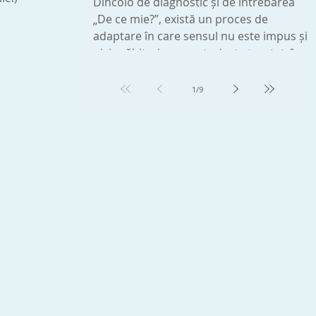
Dincolo de diagnostic și de întrebarea
de bine care se
„De ce mie?”, există un proces de
adaptare în care sensul nu este impus și
nici grăbit, ci se construiește treptat, în
ritm propriu.
1
/
9