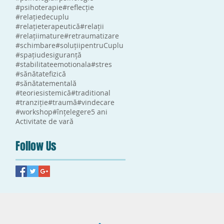
#psihoterapie
#reflecție
#relațiedecuplu
#relațieterapeutică
#relații
#relațiimature
#retraumatizare
#schimbare
#soluțiipentruCuplu
#spațiudesiguranță
#stabilitateemotionala
#stres
#sănătatefizică
#sănătatementală
#teoriesistemică
#traditional
#tranziție
#traumă
#vindecare
#workshop
#înțelegere
5 ani
Activitate de vară
Follow Us