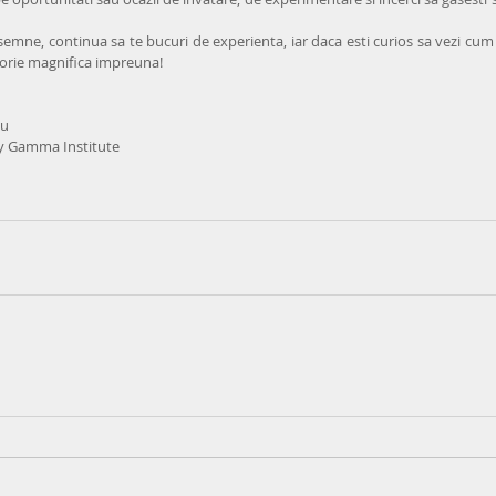
semne, continua sa te bucuri de experienta, iar daca esti curios sa vezi cum
torie magnifica impreuna!
iu
y Gamma Institute