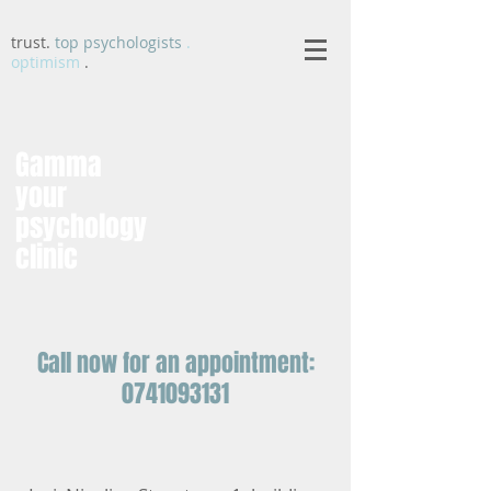
trust.
top psychologists
.
optimism
.
Gamma
your
psychology
clinic
Call now for an appointment:
0741093131