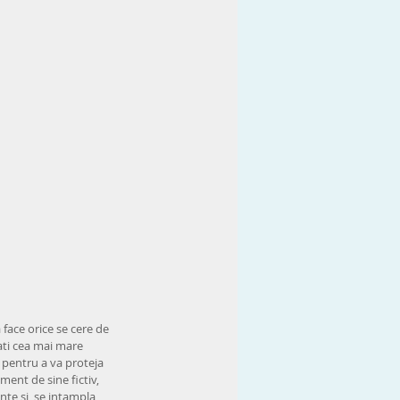
a face orice se cere de 
tati cea mai mare 
c pentru a va proteja 
ment de sine fictiv, 
nte si  se intampla 