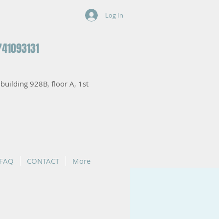
Log In
741093131
, building 928B, floor A, 1st
FAQ
CONTACT
More