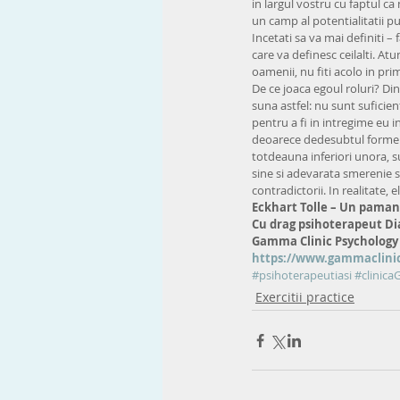
in largul vostru cu faptul ca
un camp al potentialitatii pu
Incetati sa va mai definiti – f
care va definesc ceilalti. Atu
oamenii, nu fiti acolo in pri
De ce joaca egoul roluri? Di
suna astfel: nu sunt suficien
pentru a fi in intregime eu i
deoarece dedesubtul formei fi
totdeauna inferiori unora, su
sine si adevarata smerenie s
contradictorii. In realitate, e
Eckhart Tolle – Un pama
Cu drag psihoterapeut D
Gamma Clinic Psychology
https://www.gammaclinic-
#psihoterapeutiasi
#clinic
Exercitii practice