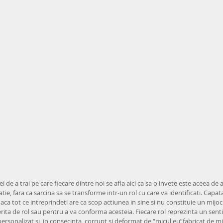
ei de a trai pe care fiecare dintre noi se afla aici ca sa o invete este aceea de 
tuatie, fara ca sarcina sa se transforme intr-un rol cu care va identificati. Capa
daca tot ce intreprindeti are ca scop actiunea in sine si nu constituie un mijo
rita de rol sau pentru a va conforma acesteia. Fiecare rol reprezinta un senti
personalizat si, in consecinta, corrupt si deformat de “micul eu”fabricat de mi