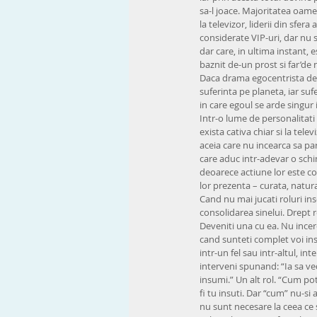
sa-l joace. Majoritatea oameni
la televizor, liderii din sfera
considerate VIP-uri, dar nu s
dar care, in ultima instant, 
baznit de-un prost si far’de 
Daca drama egocentrista de 
suferinta pe planeta, iar suf
in care egoul se arde singur i
Intr-o lume de personalitati
exista cativa chiar si la tele
aceia care nu incearca sa par
care aduc intr-adevar o schi
deoarece actiune lor este con
lor prezenta – curata, natura
Cand nu mai jucati roluri in
consolidarea sinelui. Drept r
Deveniti una cu ea. Nu incer
cand sunteti complet voi insi
intr-un fel sau intr-altul, in
interveni spunand: “Ia sa ve
insumi.” Un alt rol. “Cum pot
fi tu insuti. Dar “cum” nu-si 
nu sunt necesare la ceea ce 