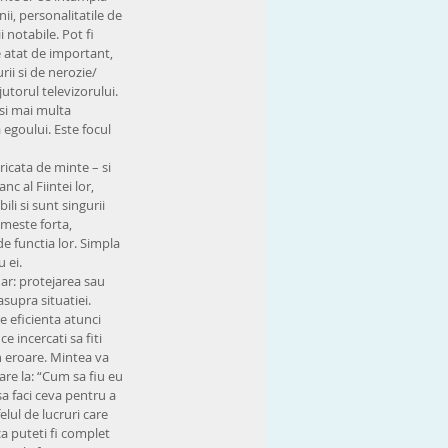
ii, personalitatile de 
i notabile. Pot fi 
e atat de important, 
ii si de nerozie/ 
utorul televizorului. 
si mai multa 
 egoului. Este focul 
icata de minte – si 
c al Fiintei lor, 
li si sunt singurii 
imeste forta, 
e functia lor. Simpla 
 ei.
ar: protejarea sau 
supra situatiei. 
 eficienta atunci 
 incercati sa fiti 
in eroare. Mintea va 
re la: “Cum sa fiu eu 
sa faci ceva pentru a 
elul de lucruri care 
a puteti fi complet 