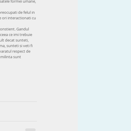
 spatele formei umane, 
 preocupati de felul in 
 ori interactionati cu 
constient. Gandul 
 ceea ce imi trebuie 
lt decat sunteti, 
, sunteti si veti fi 
evaratul respect de 
umilinta sunt 