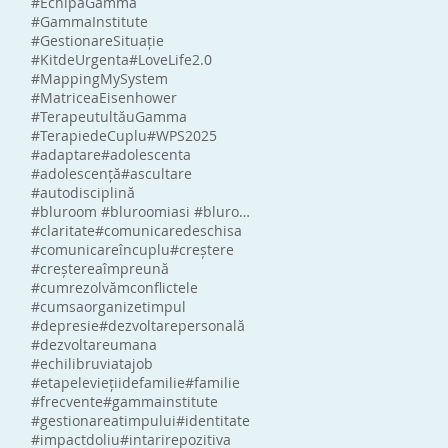
#EchipaGamma
#GammaInstitute
#GestionareSituație
#KitdeUrgenta
#LoveLife2.0
#MappingMySystem
#MatriceaEisenhower
#TerapeutultăuGamma
#TerapiedeCuplu
#WPS2025
#adaptare
#adolescenta
#adolescență
#ascultare
#autodisciplină
#bluroom #bluroomiasi #bluroomromania #blumindlabs #eliberaredestress
#claritate
#comunicaredeschisa
#comunicareîncuplu
#creștere
#creștereaîmpreună
#cumrezolvămconflictele
#cumsaorganizetimpul
#depresie
#dezvoltarepersonală
#dezvoltareumana
#echilibruviatajob
#etapeleviețiidefamilie
#familie
#frecvente
#gammainstitute
#gestionareatimpului
#identitate
#impactdoliu
#intarirepozitiva