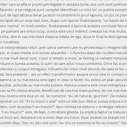
lor care se afla in poyitii privilegiate in aceasta lume, asa cum sunt politicien
 afacerilor si cei religiosi sunt complet identificati cu rolul lor, cu putine excepti
unt de fapt altceva decat jucatori inconstienti in jocul egoului, un joc ce par
este lipsit de un scop real. Este, dupa cum spune Shakespeare, “un basm de fur
nicio noima”. In mod uimitor, Shakespeare a ajuns la aceasta concluzie fara aj
pe pamant are vreun scop, acesta este unul indirect: creeaza tot mai multa 
erinta, desi in cea mai mare masura creata de ego, duce in final la distrugerea
n totalitate.
 ce interpreteaza roluri, acei cativa oameni care nu proiecteaza o imagine fabr
vizor, in mass-media si in lumea afacerilor – ci functioneaza din nucleul mai adan
a mai mult decat sunt, ci pur si simplu ei insisi, se disting ca oameni remarcabi
mbare in lumea aceasta. Ei sunt cei care aduc noua constiinta. Orice fac ei pr
forma cu scopul intregului. Influenta lor trece mult dincolo de ceea ce fac, d
la, fara pretentii – are un efect transformator asupra oricui vine in contact cu
seamna ca nu mai exista sine (ego) in ceea ce faceti. Nu exista un plan secund
ezultat, actiunile au mai multa putere. Atentia voastra este total indreptata a
cati sa fiti cineva anume. Beneficiati de cea mai mare putere, de cea mai mare
va. Acesta este inca un rol. Se numeste: “eu cel natural, spontan”. De indata ce
terpretati un rol. “Fii tu insuti si atat” este un sfat bun desi ar putea induce si 
dem, cum as putea fi eu insumi?” Apoi mintea va elabora o strategie referitoa
 fi eu insumi?” este, de fapt, o intrebare gresita. Ea implica faptul ca trebuie 
are locul aici, deoarece voi sunteti deja voi insiva. Doar incetati sa atasati tot f
sunteti deja. “Dar nu stiu cine sunt. Nu stiu ce insemna sa fiu eu insumi.” Dac