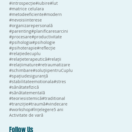
#introspecție
#iubire
#lut
#matrice celulara
#metodeeficiente
#modern
#nevoisiinterese
#organizarepersonală
#parenting
#planificaresarcini
#procesare
#productivitate
#psihologia
#psihologie
#psihoterapie
#reflecție
#relațiedecuplu
#relațieterapeutică
#relații
#relațiimature
#retraumatizare
#schimbare
#soluțiipentruCuplu
#spațiudesiguranță
#stabilitateemotionala
#stres
#sănătatefizică
#sănătatementală
#teoriesistemică
#traditional
#tranziție
#traumă
#vindecare
#workshop
#înțelegere
5 ani
Activitate de vară
Follow Us