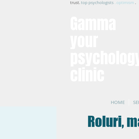
trust.
top psychologists
. optimism
.
Gamma
your
psycholog
clinic
HOME
SE
Roluri, m