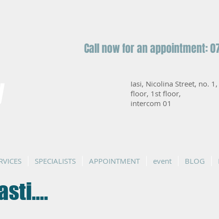
Call now for an appointment: 0
y
Iasi, Nicolina Street, no. 1
floor, 1st floor,
intercom 01
RVICES
SPECIALISTS
APPOINTMENT
event
BLOG
asti….