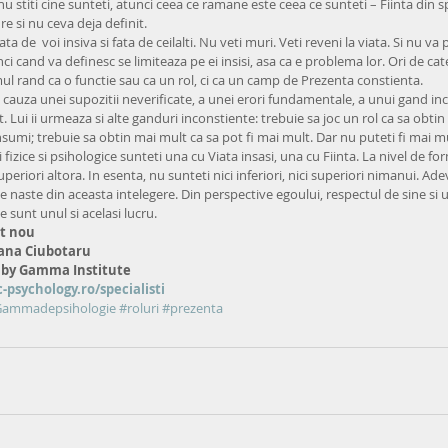
 nu stiti cine sunteti, atunci ceea ce ramane este ceea ce sunteti – Fiinta din
re si nu ceva deja definit.
ata de  voi insiva si fata de ceilalti. Nu veti muri. Veti reveni la viata. Si nu va
nci cand va definesc se limiteaza pe ei insisi, asa ca e problema lor. Ori de cate
mul rand ca o functie sau ca un rol, ci ca un camp de Prezenta constienta.
n cauza unei supozitii neverificate, a unei erori fundamentale, a unui gand in
t. Lui ii urmeaza si alte ganduri inconstiente: trebuie sa joc un rol ca sa obtin
nsumi; trebuie sa obtin mai mult ca sa pot fi mai mult. Dar nu puteti fi mai mu
zice si psihologice sunteti una cu Viata insasi, una cu Fiinta. La nivel de forma
periori altora. In esenta, nu sunteti nici inferiori, nici superiori nimanui. Ad
e naste din aceasta intelegere. Din perspective egoului, respectul de sine si 
le sunt unul si acelasi lucru.
nt nou
iana Ciubotaru
 by Gamma Institute
psychology.ro/specialisti
aGammadepsihologie
#roluri
#prezenta