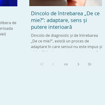
Dincolo de întrebarea „De ce
Ce este BLUROOM ?
Plutin
mie?”: adaptare, sens și
elibera de
Blu Room® îți aduce mintea într-o stare
Expresi
putere interioară
perioada
de relaxare. Atunci când experimentezi
vibrati
iei)
acea liniște și pace, mintea ta are o stare
structu
Dincolo de diagnostic și de întrebarea
de bine care se
„De ce mie?”, există un proces de
adaptare în care sensul nu este impus și
nici grăbit, ci se construiește treptat, în
ritm propriu.
1
/
9