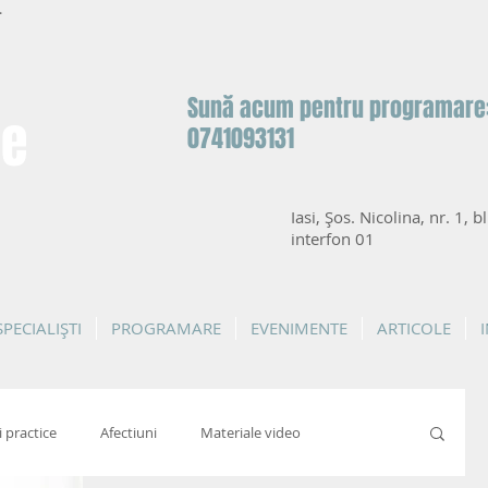
.
Sună acum pentru programare
de
0741093131
Iasi, Șos. Nicolina, nr. 1, bl
interfon 01
SPECIALIȘTI
PROGRAMARE
EVENIMENTE
ARTICOLE
i practice
Afectiuni
Materiale video