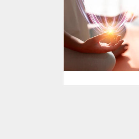
Blogul terapeutilor
BluRoo