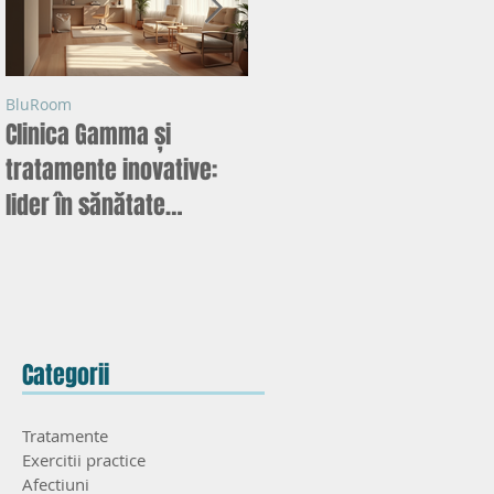
BluRoom
BluRoom
Clinica Gamma și
Ghid pentru alegerea
tratamente inovative:
unui psihoterapeut în
ă
i
lider în sănătate
Iași: psihoterapeuți în
mentală
Iași și abordări inovative
Categorii
Tratamente
Exercitii practice
Afectiuni