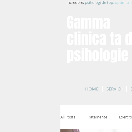
incredere.
psihologi de top
. optimism
Gamma
clinica ta 
psihologie
HOME
SERVICII
All Posts
Tratamente
Exerciti