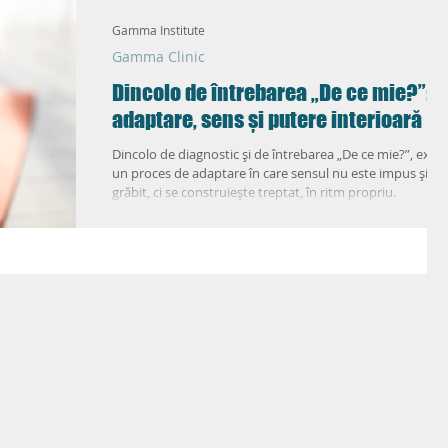
m
Love Life 2.0
Gamma Clinic
Gamma Institute
Gamma Clinic
Dincolo de întrebarea „De ce mie?”:
adaptare, sens și putere interioară
Dincolo de diagnostic și de întrebarea „De ce mie?”, exist
un proces de adaptare în care sensul nu este impus și nic
grăbit, ci se construiește treptat, în ritm propriu.