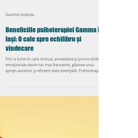
Gamma Institute
Beneficiile psihoterapiei Gamma în
Iași: O cale spre echilibru și
vindecare
Într-o lume în care stresul, anxietatea și provocările
emoționale devin tot mai frecvente, găsirea unui
sprijin autentic și eficient este esențială. Psihoterapia
Gamma în Iași oferă o abordare inovatoare și
profundă, menită să te ajute să redescoperi echilibrul
interior și să-ți îmbunătățești calitatea vieții. Dar ce
face această formă de terapie atât de specială? Hai să
explorăm împreună beneficiile sale și să înțelegem
cum poate transforma vieți. Ce este psihoterapia
Gamma