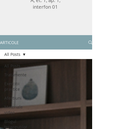
A, et. 1, ap. 1,
interfon 01
ARTICOLE
All Posts
All Posts
Tratamente
Exercitii
practice
Afectiuni
Materiale
video
Blogul
terapeutilor