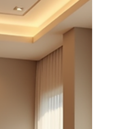
iubesc”, partenerul tău pare să nu înțeleagă? Sau
poate că tu nu simți iubirea în același fel în care o
arată cel drag? Aici intervine importanța de a înțelege
limbajele iubirii. Ele sunt cheia pentru a construi relații
mai profunde, mai autentice și mai armonioase.