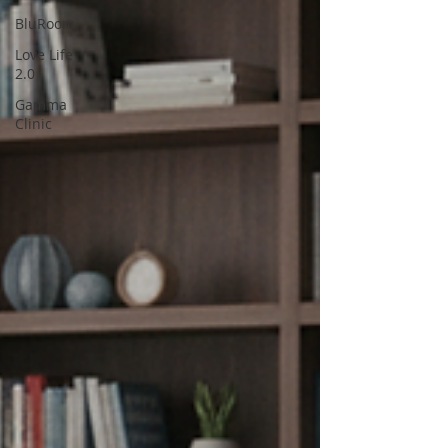
BluRoom
Love Life
2.0
Gamma
Clinic