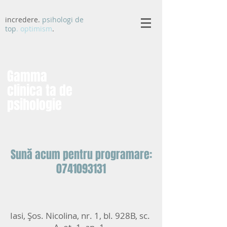
incredere.
psihologi de
top
. optimism
.
Gamma
clinica ta de
psihologie
Sună acum pentru programare:
0741093131
Iasi, Șos. Nicolina, nr. 1, bl. 928B, sc.