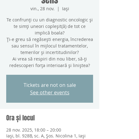
vin., 28 nov.
  |  
Iași
Te confrunți cu un diagnostic oncologic și
te simți uneori copleșit(ă) de tot ce
implică boala?
Ți-e greu să regăsești energia, încrederea
sau sensul în mijlocul tratamentelor,
temerilor și incertitudinilor?
Ai vrea să respiri din nou liber, să-ți
redescoperi forța interioară și liniștea?
Tickets are not on sale
See other events
Ora și locul
28 nov. 2025, 18:00 – 20:00
Iași, bl. 928B, sc. A, Șos. Nicolina 1, Iași