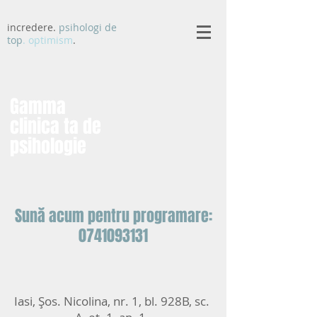
incredere.
psihologi de
top
. optimism
.
Gamma
clinica ta de
psihologie
Sună acum pentru programare:
0741093131
Iasi, Șos. Nicolina, nr. 1, bl. 928B, sc.