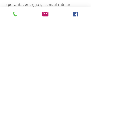
speranța, energia și sensul într-un 
workshop care te ajută să te 
(re)construiești – cu blândețe, curaj și 
sens.
Afișează mai mult
Distribuie evenimentul
Gamma
clinica ta de psihologie
0741 093 131
IAȘI