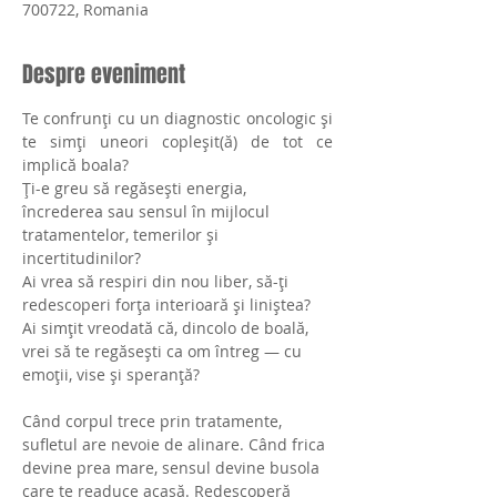
700722, Romania
Despre eveniment
Te confrunți cu un diagnostic oncologic și 
te simți uneori copleșit(ă) de tot ce 
implică boala?
Ți-e greu să regăsești energia, 
încrederea sau sensul în mijlocul 
tratamentelor, temerilor și 
incertitudinilor?
Ai vrea să respiri din nou liber, să-ți 
redescoperi forța interioară și liniștea?
Ai simțit vreodată că, dincolo de boală, 
vrei să te regăsești ca om întreg — cu 
emoții, vise și speranță?
Când corpul trece prin tratamente, 
sufletul are nevoie de alinare. Când frica 
devine prea mare, sensul devine busola 
care te readuce acasă. Redescoperă 