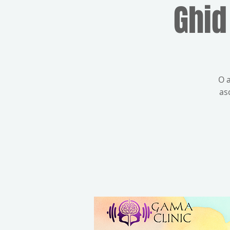
Ghid
O 
as