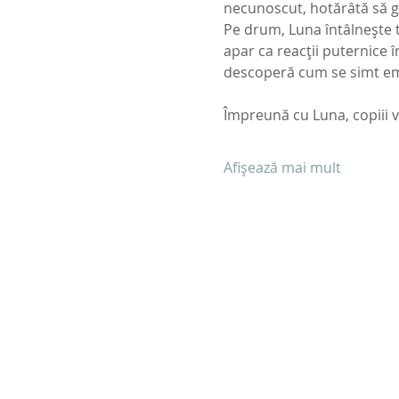
necunoscut, hotărâtă să g
Pe drum, Luna întâlnește tot
apar ca reacții puternice î
descoperă cum se simt emo
Împreună cu Luna, copiii v
Afișează mai mult