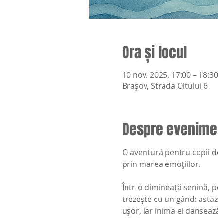
Ora și locul
10 nov. 2025, 17:00 – 18:30
Brașov, Strada Oltului 6
Despre evenime
O aventură pentru copii d
prin marea emoțiilor.
Într-o dimineață senină, pe
trezește cu un gând: astăz
ușor, iar inima ei danseaz