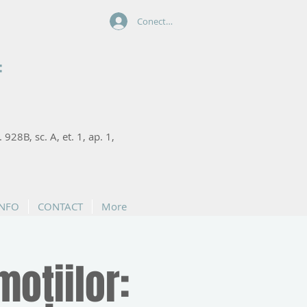
Conectează-te
:
. 928B, sc. A, et. 1, ap. 1,
INFO
CONTACT
More
moțiilor: