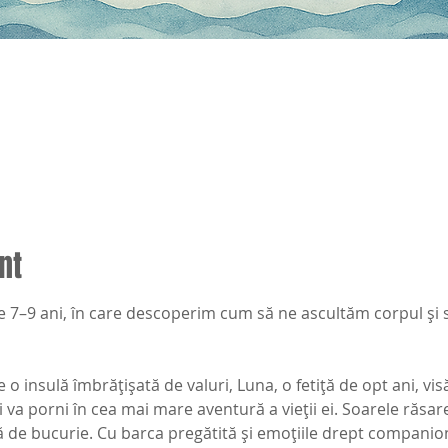
nt
e 7–9 ani, în care descoperim cum să ne ascultăm corpul și 
 o insulă îmbrățișată de valuri, Luna, o fetiță de opt ani, vis
i va porni în cea mai mare aventură a vieții ei. Soarele răsar
ă de bucurie. Cu barca pregătită și emoțiile drept companion