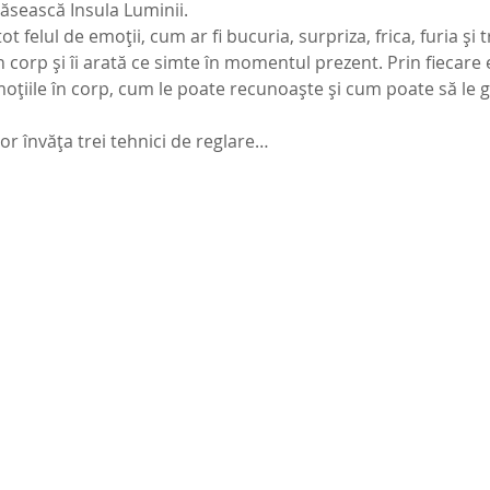
ăsească Insula Luminii.
 felul de emoții, cum ar fi bucuria, surpriza, frica, furia și 
n corp și îi arată ce simte în momentul prezent. Prin fiecare
țiile în corp, cum le poate recunoaște și cum poate să le g
or învăța trei tehnici de reglare…