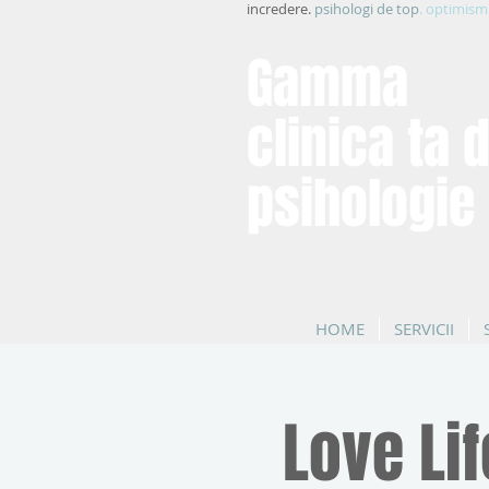
incredere.
psihologi de top
. optimism
Gamma
clinica ta 
psihologie
HOME
SERVICII
Love Lif