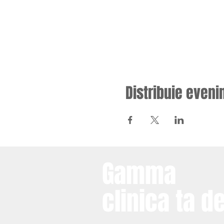
Distribuie eveni
Gamma
clinica ta d