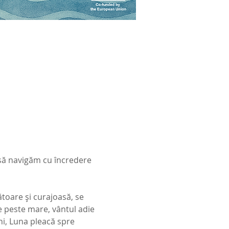
să navigăm cu încredere 
ătoare și curajoasă, se 
e peste mare, vântul adie 
i, Luna pleacă spre 