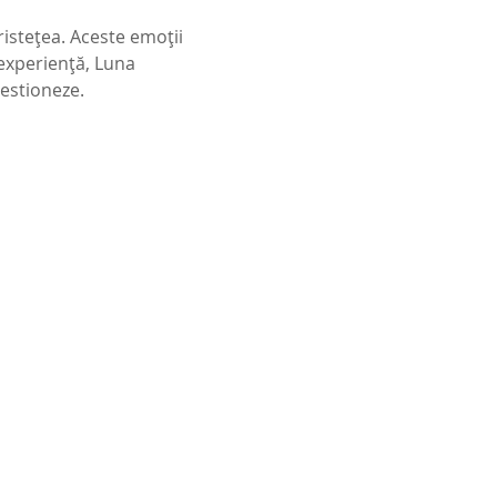
tristețea. Aceste emoții 
 experiență, Luna 
estioneze.