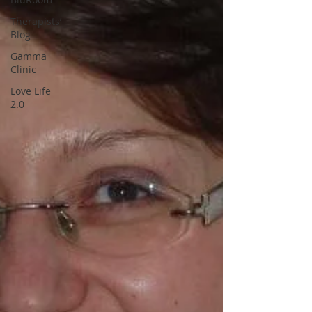
Therapists’
Blog
Gamma
Clinic
Love Life
2.0