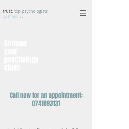
trust.
top psychologists
.
optimism
.
Gamma
your
psychology
clinic
Call now for an appointment:
0741093131