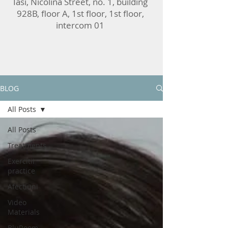
Iasi, Nicolina Street, no. 1, building
928B, floor A, 1st floor, 1st floor,
intercom 01
BLOG
All Posts
All Posts
Treatments
Exercitii
practice
Afectiuni
Video
Materials
BluRoom