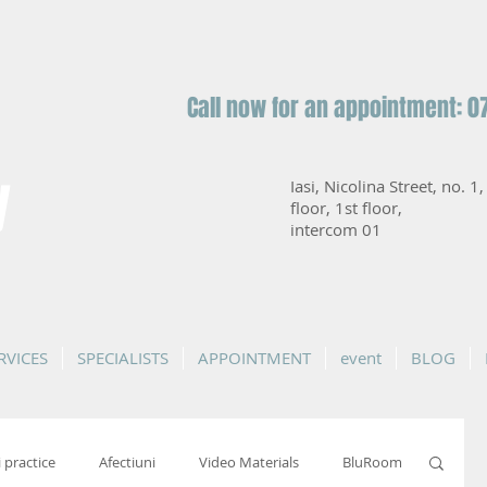
Call now for an appointment: 0
y
Iasi, Nicolina Street, no. 1
floor, 1st floor,
intercom 01
RVICES
SPECIALISTS
APPOINTMENT
event
BLOG
i practice
Afectiuni
Video Materials
BluRoom