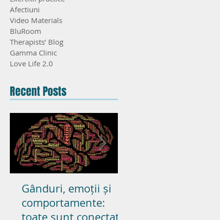
Afectiuni
Video Materials
BluRoom
Therapists’ Blog
Gamma Clinic
Love Life 2.0
Recent Posts
Gânduri, emoții și
Poate pasiunea s
comportamente:
dureze in cupluril
toate sunt conectate
casatorite? – parte