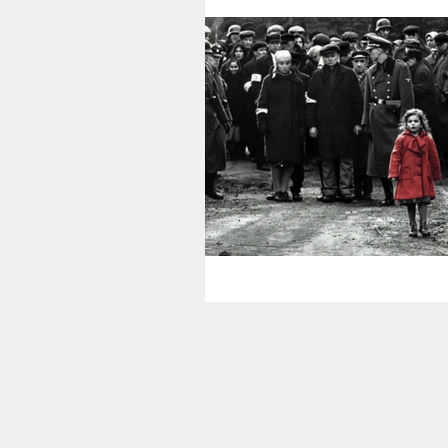
Therapists’ Blog
Gamma Clin