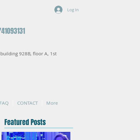
Log In
741093131
, building 928B, floor A, 1st
FAQ
CONTACT
More
Featured Posts