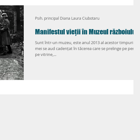
ic
Love Life 2.0
Psih. principal Diana Laura Ciubotaru
Manifestul vieții în Muzeul războiului
Sunt într-un muzeu, este anul 2013 al acestor timpuri. Paș
mei se aud cadențat în tăcerea care se prelinge pe pereți,
pe vitrine,...