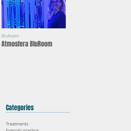
BluRoom
BluRoom
ii
Atmosfera BluRoom
Ce este BLUROOM ?
Categories
Treatments
Exercitii practice