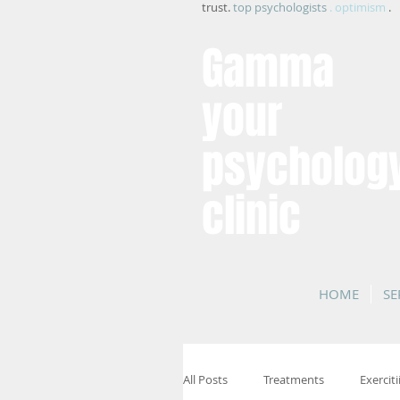
trust.
top psychologists
. optimism
.
Gamma
your
psycholog
clinic
HOME
SE
All Posts
Treatments
Exerciti