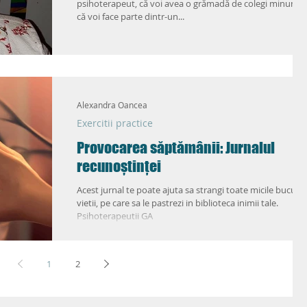
psihoterapeut, că voi avea o grămadă de colegi minunați 
că voi face parte dintr-un...
Alexandra Oancea
Exercitii practice
Provocarea săptămânii: Jurnalul
recunoștinței
Acest jurnal te poate ajuta sa strangi toate micile bucurii 
vietii, pe care sa le pastrezi in biblioteca inimii tale.
Psihoterapeutii GA
1
2