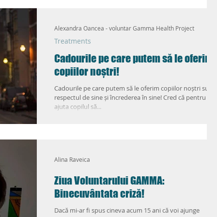
ic
Love Life 2.0
Alexandra Oancea - voluntar Gamma Health Project
Treatments
Cadourile pe care putem să le oferim
copiilor noștri!
Cadourile pe care putem să le oferim copiilor noștri sunt
respectul de sine și încrederea în sine! Cred că pentru a n
ajuta copilul să...
Alina Raveica
Ziua Voluntarului GAMMA:
Binecuvântata criză!
Dacă mi-ar fi spus cineva acum 15 ani că voi ajunge