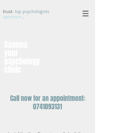
trust.
top psychologists
.
optimism
.
Gamma
your
psychology
clinic
Call now for an appointment:
0741093131