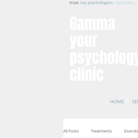
trust.
top psychologists
. optimism
.
Gamma
your
psycholog
clinic
HOME
SE
All Posts
Treatments
Exerciti