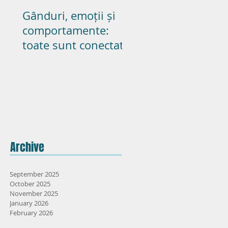
Gânduri, emoții și
Poate pasiunea s
comportamente:
dureze in cupluril
toate sunt conectate
casatorite? – parte
Archive
September 2025
October 2025
November 2025
January 2026
February 2026