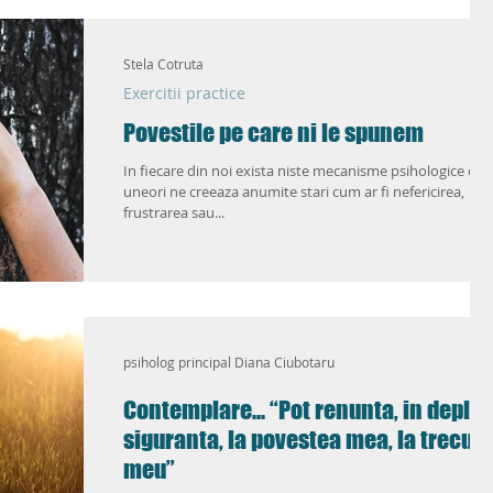
ic
Love Life 2.0
Stela Cotruta
Exercitii practice
Povestile pe care ni le spunem
In fiecare din noi exista niste mecanisme psihologice car
uneori ne creeaza anumite stari cum ar fi nefericirea,
frustrarea sau...
psiholog principal Diana Ciubotaru
Contemplare... “Pot renunta, in deplin
siguranta, la povestea mea, la trecutu
meu”