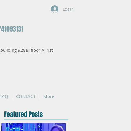
Log In
741093131
, building 928B, floor A, 1st
FAQ
CONTACT
More
Featured Posts