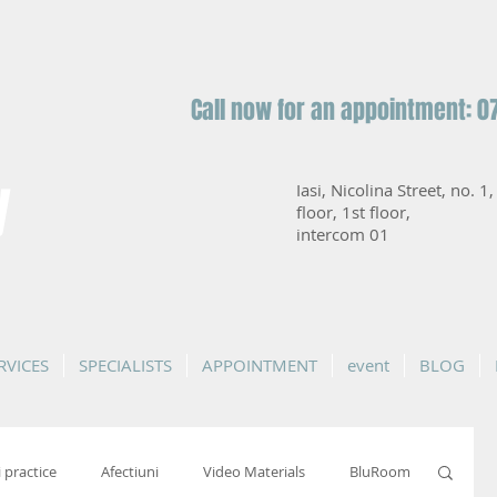
Call now for an appointment: 0
y
Iasi, Nicolina Street, no. 1
floor, 1st floor,
intercom 01
RVICES
SPECIALISTS
APPOINTMENT
event
BLOG
i practice
Afectiuni
Video Materials
BluRoom