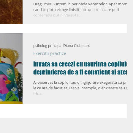
Dragii mei, Suntem in perioada vacantelor. Apar momen
cand te poti retrage linistit intr-un loc in care poti
contempla putin. Vacanta...
psiholog principal Diana Ciubotaru
Exercitii practice
Invata sa creezi cu usurinta copilului
deprinderea de a fi constient si atent
Ai observat la copilul tau o ingrijorare exagerata cu privir
la ce are de facut sau se va intampla, o anxietate sau o
frica...