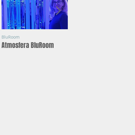
BluRoom
BluRoom
Atmosfera BluRoom
Ce este BLUROOM ?
e
a
l