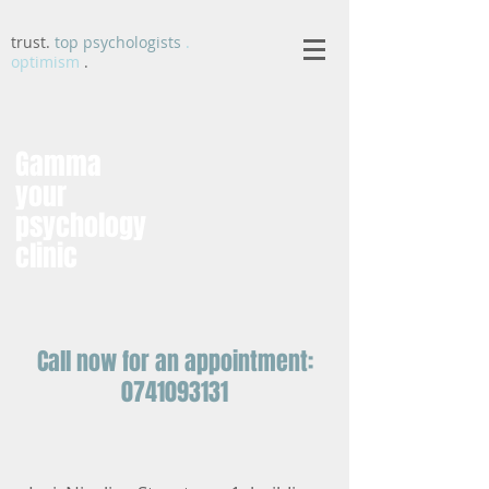
trust.
top psychologists
.
optimism
.
Gamma
your
psychology
clinic
Call now for an appointment:
0741093131