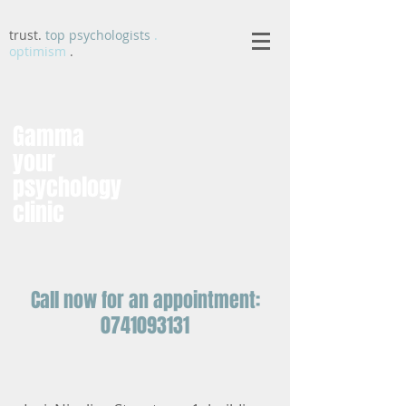
trust.
top psychologists
.
optimism
.
Gamma
your
psychology
clinic
Call now for an appointment:
0741093131