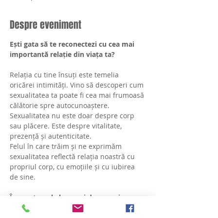
Despre eveniment
Ești gata să te reconectezi cu cea mai 
importantă relație din viața ta?
Relația cu tine însuți este temelia 
oricărei intimități. Vino să descoperi cum 
sexualitatea ta poate fi cea mai frumoasă 
călătorie spre autocunoaștere.
Sexualitatea nu este doar despre corp 
sau plăcere. Este despre vitalitate, 
prezență și autenticitate.
Felul în care trăim și ne exprimăm 
sexualitatea reflectă relația noastră cu 
propriul corp, cu emoțiile și cu iubirea 
de sine.
În acest workshop, vei descoperi:
Legătura dintre o sexualitate 
sănătoasă și încrederea în sine,