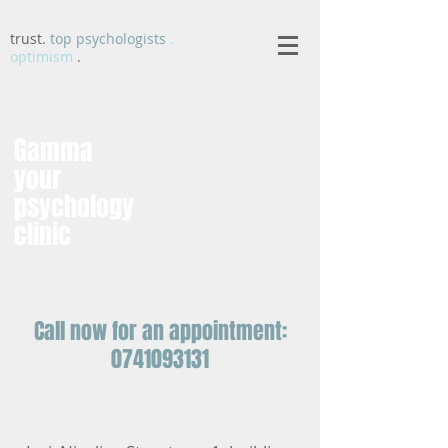
trust.
top psychologists
.
optimism
.
Gamma
your
psychology
clinic
Call now for an appointment:
0741093131