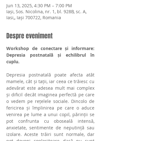
Jun 13, 2025, 4:30 PM – 7:00 PM
Iași, Sos. Nicolina, nr. 1, bl. 928B, sc. A,
Iasi,, Iași 700722, Romania
Despre eveniment
Workshop de conectare și informare: 
Depresia postnatală și echilibrul în 
cuplu.
Depresia postnatală poate afecta atât 
mamele, cât și tații, iar ceea ce trăiesc cu 
adevărat este adesea mult mai complex 
și dificil decât imaginea perfectă pe care 
o vedem pe rețelele sociale. Dincolo de 
fericirea și împlinirea pe care o aduce 
venirea pe lume a unui copil, părinții se 
pot confrunta cu oboseală intensă, 
anxietate, sentimente de neputință sau 
izolare. Aceste trăiri sunt normale, dar 
pot deveni copleșitoare dacă nu sunt 