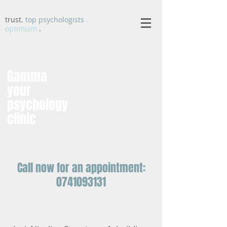
trust.
top psychologists
.
optimism
.
Gamma
your
psychology
clinic
Call now for an appointment:
0741093131