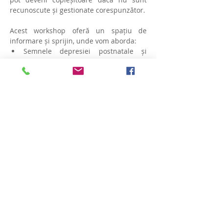
recunoscute și gestionate corespunzător.
Acest workshop oferă un spațiu de 
informare și sprijin, unde vom aborda:
Semnele depresiei postnatale și 
realitatea emoțională de după 
naștere;
Tehnici practice pentru conectare și 
gestionarea emoțiilor;
Cum să acceptăm emoțiile fără 
judecată;
Vezi mai mult..
Distribuie acest eveniment