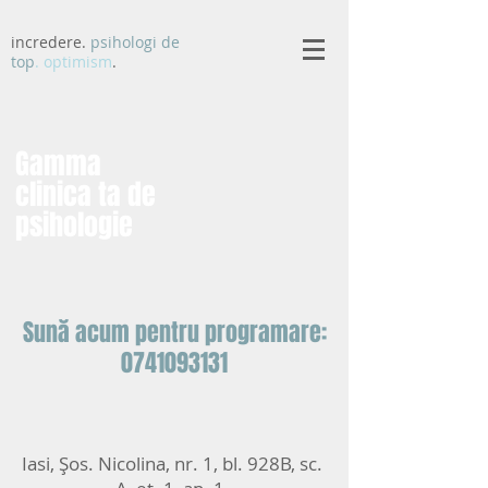
incredere.
psihologi de
top
. optimism
.
Gamma
clinica ta de
psihologie
Sună acum pentru programare:
0741093131
Iasi, Șos. Nicolina, nr. 1, bl. 928B, sc.