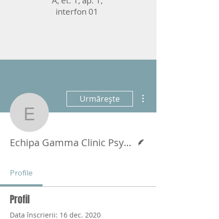
A, et. 1, ap. 1,
interfon 01
Mai multe acțiuni
Urmărește
Echipa Gamma Clinic P
Scriitor
Echipa Gamma Clinic Psychology
Profile
Profil
Data înscrierii: 16 dec. 2020