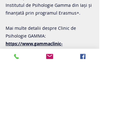
Institutul de Psihologie Gamma din Iași și 
finanțată prin programul Erasmus+.
Mai multe detalii despre Clinic de 
Psihologie GAMMA: 
https://www.gammaclinic-
psychology.ro/
Contactează-ne la adresa de mail 
contact@gammainstitute.ro
 sau la 
numărul de telefon +40741093131 pentru 
alte detalii sau întrebări.
Tags:
Gamma Institute
Workshop
Schimbare
Provocări
Poveste
Onorarea nevoilor
Viață
Nevoia de relaxare
Activitate de vară
Iași
Propriile nevoi
Povești diferite
Love Life 2.0