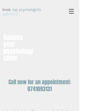
trust.
top psychologists
.
optimism
.
Gamma
your
psychology
clinic
Call now for an appointment:
0741093131