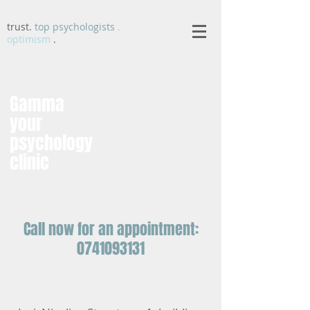
trust.
top psychologists
.
optimism
.
Gamma
your
psychology
clinic
Call now for an appointment:
0741093131