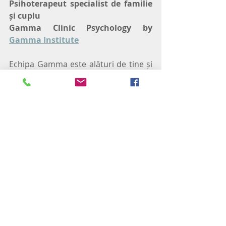
Psihoterapeut specialist de familie 
și cuplu
Gamma Clinic Psychology by 
Gamma Institute
Echipa Gamma este alături de tine și 
în astfel de momente! Te așteptăm!
Contactează-ne la adresa de mail 
contact@gammainstitute.ro
 sau la 
numărul de telefon +40741093131
Tags:
#KitdeUrgenta
#Anxietate
#AtacdePanică
#GestionareSituație
TerapeutultăuGamma
#gammainstitute
#EchipaGamma
Therapists’ Blog
Exercitii practice
Gamma Clinic