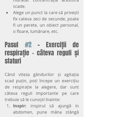
hidratat concentrația acestora 
scade.
Alege un punct la care să privești 
fix cateva zeci de secunde, poate 
fi un perete, un obiect personal, 
o floare, lumânare, etc.
Pasul
#2
 - 
Exerciții de 
respirație - câteva reguli și 
sfaturi
Când viteza gândurilor și agitația 
scad puțin, poți începe un exercițiu 
de respirație la alegere, dar sunt 
câteva reguli importante pe care 
trebuie să le cunoști înainte:
Inspir:
 inspirul să ajungă in 
abdomen, pune mâna stângă 