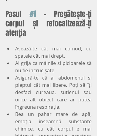
Pasul
#1
 - 
Pregătește-ți 
corpul și refocalizează-ți 
atenția
Așează-te cât mai comod, cu 
spatele cât mai drept.
Ai grijă ca mâinile si picioarele să 
nu fie încrucișate.
Asigură-te că ai abdomenul și 
pieptul cât mai libere. Poți să îți 
desfaci cureaua, sutienul sau 
orice alt obiect care ar putea 
îngreuna respirația.
Bea un pahar mare de apă, 
emoția înseamnă substanțe 
chimice, cu cât corpul e mai 