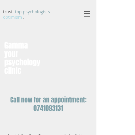
trust.
top psychologists
.
optimism
.
Gamma
your
psychology
clinic
Call now for an appointment:
0741093131