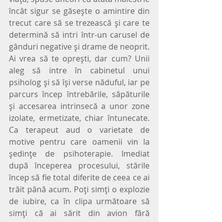
încât sigur se găseşte o amintire din 
trecut care să se trezească şi care te 
determină să intri într-un carusel de 
gânduri negative şi drame de neoprit.  
Ai vrea să te opreşti, dar cum? Unii 
aleg să intre în cabinetul unui 
psiholog şi să îşi verse năduful, iar pe 
parcurs încep întrebările, săpăturile 
şi accesarea intrinsecă a unor zone 
izolate, ermetizate, chiar întunecate. 
Ca terapeut aud o varietate de 
motive pentru care oamenii vin la 
şedinţe de psihoterapie. Imediat 
după începerea procesului, stările 
încep să fie total diferite de ceea ce ai 
trăit până acum. Poţi simţi o explozie 
de iubire, ca în clipa următoare să 
simţi că ai sărit din avion fără 